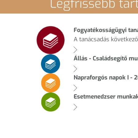
Legfrissebb ta
Fogyatékosságügyi tan
A tanácsadás következő 
Állás - Családsegítő m
Napraforgós napok I - 
Esetmenedzser munka