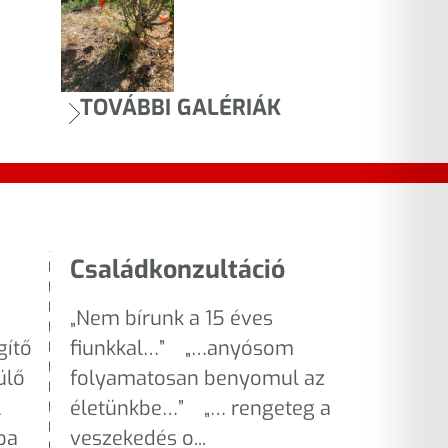
TOVÁBBI GALÉRIÁK
Családkonzultáció
„Nem bírunk a 15 éves
gítő
fiunkkal…” „…anyósom
ülő
folyamatosan benyomul az
A
életünkbe…” „… rengeteg a
ba
veszekedés o...