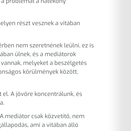
a a problémát a hatékony
elyen részt vesznek a vitában
érben nem szeretnének leülni, ez is
ában ülnek, és a mediátorok
i vannak, melyeket a beszélgetés
ztonságos körülmények között,
 el. A jövőre koncentrálunk, és
a.
 A mediátor csak közvetítő, nem
állapodás, ami a vitában álló