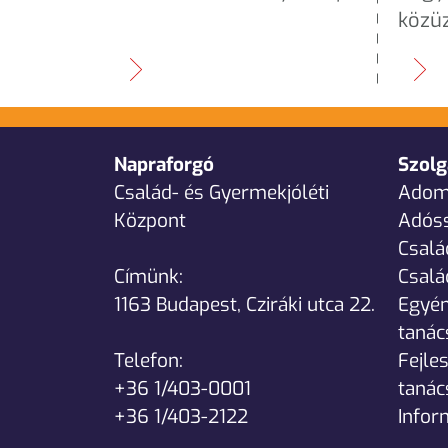
közüz
Napraforgó
Szolg
Család- és Gyermekjóléti
Adom
Központ
Adós
Csal
Címünk:
Csalá
1163 Budapest, Cziráki utca 22.
Egyén
tanác
Telefon:
Fejle
+36 1/403-0001
tanác
+36 1/403-2122
Infor