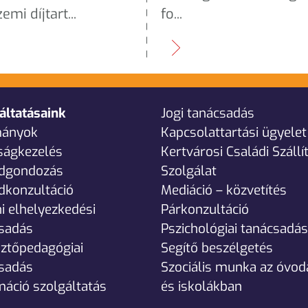
emi díjtart...
fo...
áltatásaink
Jogi tanácsadás
ányok
Kapcsolattartási ügyelet
ságkezelés
Kertvárosi Családi Szállí
ádgondozás
Szolgálat
dkonzultáció
Mediáció – közvetítés
i elhelyezkedési
Párkonzultáció
sadás
Pszichológiai tanácsadás
sztőpedagógiai
Segítő beszélgetés
sadás
Szociális munka az óvo
máció szolgáltatás
és iskolákban