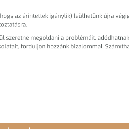
ahogy az érintettek igénylik) leülhetünk újra végi
oztatásra.
ül szeretné megoldani a problémáit, adódhatna
solatait, forduljon hozzánk bizalommal. Számíth