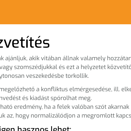
zvetítés
 ajánljuk, akik vitában állnak valamely hozzátart
agy szomszédjukkal és ezt a helyzetet közvetítő
lytonosan veszekedésbe torkollik.
megelőzhető a konfliktus elmérgesedése, ill. elk
envedést és kiadást spórolhat meg.
rható eredmény, ha a felek valóban szót akarnak
ljuk az, hogy normalizálódjon a megromlott kapcs
igen hasznos lehet: