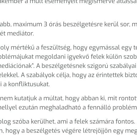
 szakember a múlt eseményeit megismerve átláss
abb, maximum 3 órás beszélgetésre kerül sor, m
két mediátor.
 oly mértékű a feszültség, hogy egymással egy t
oblémájukat megoldani igyekvő felek külön szob
 mediációnak”. A beszélgetésnek szigorú szabálya
elekkel. A szabályok célja, hogy az érintettek bi
i a konfliktusukat.
em kutatjuk a múltat, hogy abban ki, mit rontott
mellyel ezután meghaladható a fennálló problém
log szóba kerülhet, ami a felek számára fontos.
, hogy a beszélgetés végére létrejöjjön egy meg