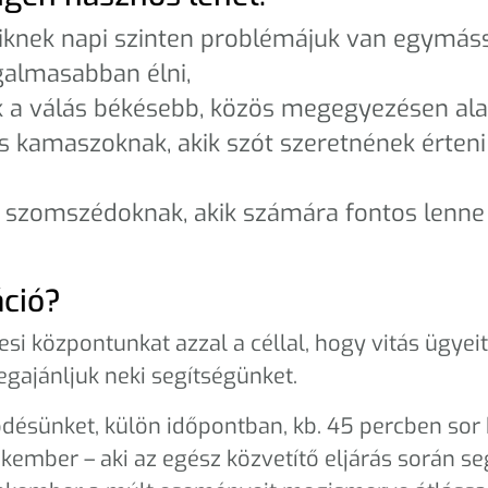
kiknek napi szinten problémájuk van egymás
almasabban élni,
k a válás békésebb, közös megegyezésen alap
s kamaszoknak, akik szót szeretnének érteni
szomszédoknak, akik számára fontos lenne 
áció?
si központunkat azzal a céllal, hogy vitás ügye
egajánljuk neki segítségünket.
ésünket, külön időpontban, kb. 45 percben sor k
ember – aki az egész közvetítő eljárás során segít