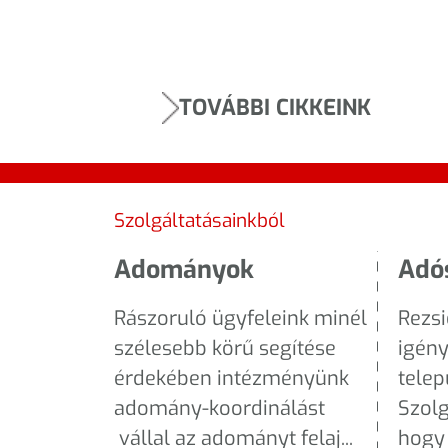
TOVÁBBI CIKKEINK
Szolgáltatásainkból
Adományok
Adó
Rászoruló ügyfeleink minél
Rezs
szélesebb körű segítése
igény
érdekében intézményünk
telep
adomány-koordinálást
Szolg
vállal az adományt felaj...
hogy 