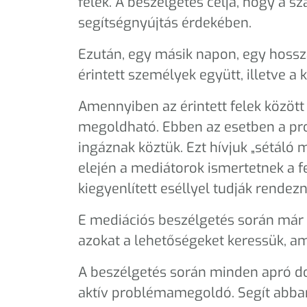
felek. A beszélgetés célja, hogy a
segítségnyújtás érdekében.
Ezután, egy másik napon, egy hossz
érintett személyek együtt, illetve a 
Amennyiben az érintett felek között
megoldható. Ebben az esetben a pr
ingáznak köztük. Ezt hívjuk „sétáló
elején a mediátorok ismertetnek a f
kiegyenlített eséllyel tudják rendezn
E mediációs beszélgetés során már n
azokat a lehetőségeket keressük, a
A beszélgetés során minden apró do
aktív problémamegoldó. Segít abban