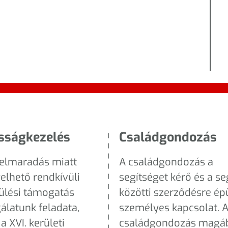
sságkezelés
Családgondozás
ielmaradás miatt
A családgondozás a
elhető rendkívüli
segítséget kérő és a se
ülési támogatás
közötti szerződésre ép
álatunk feladata,
személyes kapcsolat. 
a XVI. kerületi
családgondozás magá