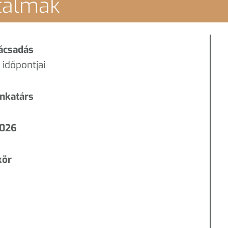
rtalmak
ácsadás
időpontjai
unkatárs
2026
kör