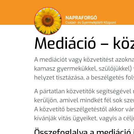
Mediáció – kö
A mediációt vagy közvetítést azoknak
kamasz gyermekükkel, szülőjükkel) v
helyzet tisztázása, a beszélgetés fo
A pártatlan közvetítők segítségével 
kerüljön, amivel mindkét fél sok sz
A közvetítő beszélgetéstől akkor vá
kívánják vitás ügyeiket, vagyis a cé
Összefoglalva a mediáció 