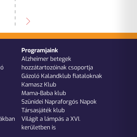
Programjaink
Alzheimer betegek
tó
hozzátartozóinak csoportja
Gázoló Kalandklub fiataloknak
Kamasz Klub
Mama-Baba klub
Szünidei Napraforgós Napok
Társasjáték klub
dákban
Világít a lámpás a XVI.
kerületben is