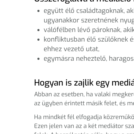
együtt élő családtagoknak, a
ugyanakkor szeretnének nyug
válófélben lévő pároknak, aki
konfliktusban élő szülőknek é
ehhez vezető utat,
egymásra neheztelő, haragos 
Hogyan is zajlik egy medi
Abban az esetben, ha valaki megkere
az ügyben érintett másik felet, és m
Ha mindkét fél elfogadja közreműköd
Ezen jelen van az a két mediátor szak